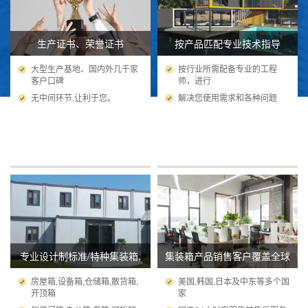
生产证书、荣誉证书
按产品匹配专业技术指导
大型生产基地、国内外几千家
按行业所需配备专业的工程
客户口碑
师，进行
无中间环节,让利于您。
解决您使用需求和各种问题
专业设计制标准/特种集装箱,
集装箱产品销售客户覆盖全球
房屋箱,设备箱,仓储箱,散货箱,
美国,韩国,日本及中东等多个国
开顶箱
家