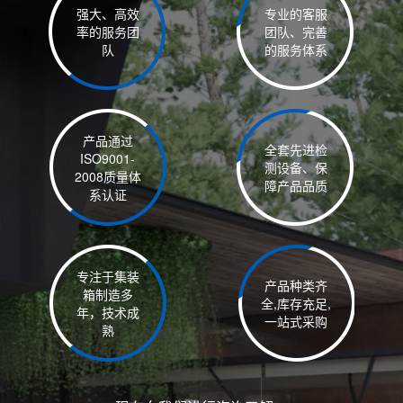
强大、高效
专业的客服
率的服务团
团队、完善
队
的服务体系
产品通过
全套先进检
ISO9001-
测设备、保
2008质量体
障产品品质
系认证
专注于集装
产品种类齐
箱制造多
全,库存充足,
年，技术成
一站式采购
熟