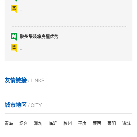
...
胶州集装箱房屋优势
...
胶州集装箱房屋要注意防火
友情链接
/ LINKS
...
城市地区
/ CITY
胶州集装箱房与节能环保关系
...
青岛
烟台
潍坊
临沂
胶州
平度
莱西
莱阳
诸城