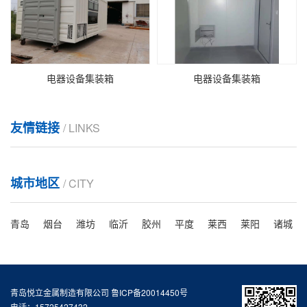
电器设备集装箱
电器设备集装箱
友情链接
/ LINKS
城市地区
/ CITY
青岛
烟台
潍坊
临沂
胶州
平度
莱西
莱阳
诸城
青岛悦立金属制造有限公司
鲁ICP备20014450号
电话：15725427432